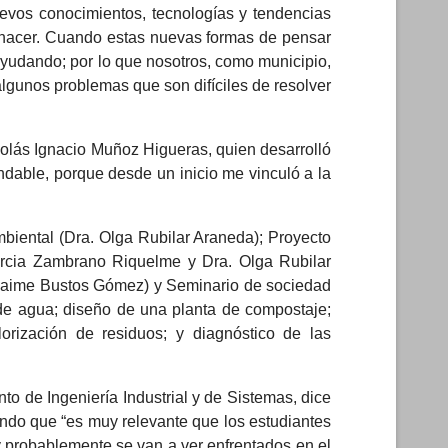
evos conocimientos, tecnologías y tendencias
é hacer. Cuando estas nuevas formas de pensar
ayudando; por lo que nosotros, como municipio,
lgunos problemas que son difíciles de resolver
colás Ignacio Muñoz Higueras, quien desarrolló
dable, porque desde un inicio me vinculó a la
mbiental (Dra. Olga Rubilar Araneda); Proyecto
 Marcia Zambrano Riquelme y Dra. Olga Rubilar
r. Jaime Bustos Gómez) y Seminario de sociedad
 de agua; diseño de una planta de compostaje;
orización de residuos; y diagnóstico de las
o de Ingeniería Industrial y de Sistemas, dice
egando que “es muy relevante que los estudiantes
uy probablemente se van a ver enfrentados en el