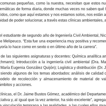
as comunas pequeñas, como la nuestra, necesitan que estos nu
oblemáticas de forma diaria, donde muchas veces no saben qu
ocidos, como que aquí estamos y nos estamos solos, nos están 
dad de poder solucionar, a través estas clínicas ambientales, a
el estudiante de segundo año de Ingeniería Civil Ambiental, Ni
 Melipeuco. “Esta fue una experiencia muy positiva y recomen
ría lo hace como en sexto o en último año de la carrera”.
s de las siguientes asignaturas y docentes: Química analítica a
rachmann); Introducción a la ingeniería civil ambiental (Dra.
. María Eugenia González Quijón); Logística y distribución (D
, siendo algunos de los temas abordados: análisis de calidad
 modelo de recolección y almacenamiento de material de val
 ámbitos y acciones.
ínicas, el Dr. Jaime Bustos Gómez, académico del Departament
iativa y, al igual que la vez anterior, ha sido excelente”, agr
 la vinculación temprana a las realidades, a las cuales ellos m