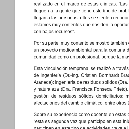
realizado en el marco de estas clínicas. “L
lleguen a la gente que tiene este tipo de pr
llegan a las personas, ellos se sienten recon
estamos muy contentos que nos den la oportuni
con bajos recursos”.
Por su parte, muy contento se mostró también 
un proyecto medioambiental para la comuna de
comunidad como un profesional, porque la mayo
Esta vinculación temprana, se realizó a travé
de ingeniería (Dr.-Ing. Cristian Bornhardt B
Araneda); Ingeniería de residuos sólidos (Dra
y naturaleza (Dra. Francisca Fonseca Prieto)
gestión de residuos sólidos domiciliarios;
afectaciones del cambio climático, entre otros
Sobre su experiencia como docente en estas cl
“esta es segunda vez que participo en esta inic
participen en este tipo de actividades, ya que