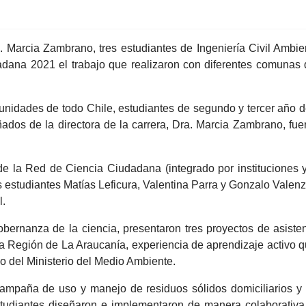
. Marcia Zambrano, tres estudiantes de Ingeniería Civil Ambi
dana 2021 el trabajo que realizaron con diferentes comunas d
unidades de todo Chile, estudiantes de segundo y tercer año de
dos de la directora de la carrera, Dra. Marcia Zambrano, fu
e la Red de Ciencia Ciudadana (integrado por instituciones y
s estudiantes Matías Leficura, Valentina Parra y Gonzalo Valenzu
l.
obernanza de la ciencia, presentaron tres proyectos de asiste
 Región de La Araucanía, experiencia de aprendizaje activo que 
 del Ministerio del Medio Ambiente.
ampaña de uso y manejo de residuos sólidos domiciliarios y 
 estudiantes diseñaron e implementaron de manera colaborativ