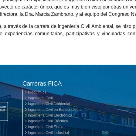
royecto de carácter único, que es muy bien visto por otras univ
directora, la Dra. Marcia Zambrano, y al equipo del Congreso 
, a través de la carrera de Ingeniería Civil Ambiental, se hiz
 experiencias comunitarias, participativas y vinculadas co
Carreras FICA
Bioquímica
Ingeniería Civil
Ingeniería Civil Ambiental
Ingeniería Civil en Biotecnología
Ingeniería Civil Electrónica
Ingeniería Civil Eléctrica
Ingeniería Civil Física
Ingeniería Civil Industrial