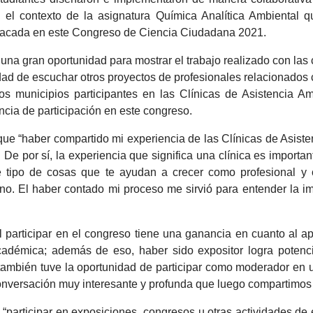
 el contexto de la asignatura Química Analítica Ambiental qu
stacada en este Congreso de Ciencia Ciudadana 2021.
 una gran oportunidad para mostrar el trabajo realizado con las c
idad de escuchar otros proyectos de profesionales relacionados 
los municipios participantes en las Clínicas de Asistencia A
ncia de participación en este congreso.
que “haber compartido mi experiencia de las Clínicas de Asist
 De por sí, la experiencia que significa una clínica es importan
te tipo de cosas que te ayudan a crecer como profesional y
rno. El haber contado mi proceso me sirvió para entender la i
 participar en el congreso tiene una ganancia en cuanto al a
adémica; además de eso, haber sido expositor logra potencia
también tuve la oportunidad de participar como moderador en
onversación muy interesante y profunda que luego compartimos e
“participar en exposiciones, congresos u otras actividades de 