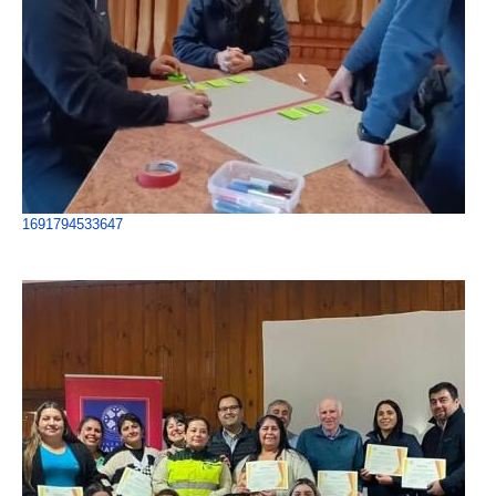
1691794533647