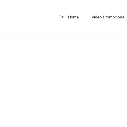
">
Home
Video Promocional
dio ambiente de la araucaní
ento de clínicas de asistenci